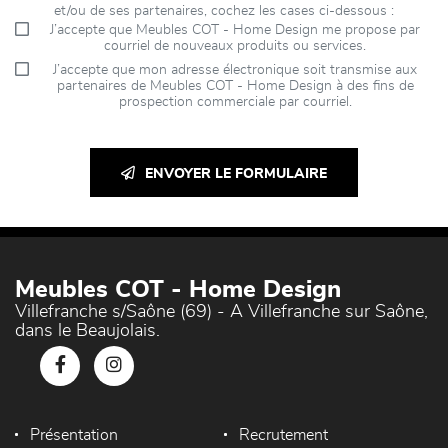
et/ou de ses partenaires, cochez les cases ci-dessous :
J’accepte que Meubles COT - Home Design me propose par
courriel de nouveaux produits ou services.
J’accepte que mon adresse électronique soit transmise aux
partenaires de Meubles COT - Home Design à des fins de
prospection commerciale par courriel.
ENVOYER LE FORMULAIRE
Meubles COT - Home Design
Villefranche s/Saône (69) - A Villefranche sur Saône,
dans le Beaujolais.
Présentation
Recrutement