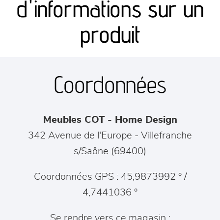
d'informations sur un
séjours
produit
meubles de complément
Coordonnées
chambres et dressing
literie
Meubles COT - Home Design
décoration
342 Avenue de l'Europe
-
Villefranche
s/Saône
(
69400
)
Coordonnées GPS : 45,9873992 ° /
4,7441036 °
Se rendre vers ce magasin :