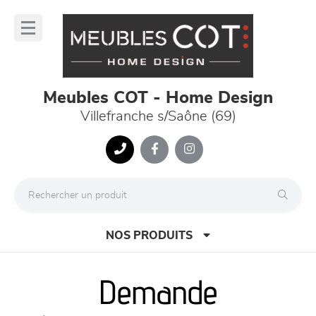
Panneau de gestion des cookies
lose
nu
Meubles COT - Home Design
Villefranche s/Saône (69)
NOS PRODUITS
Demande
canapés et fauteuils