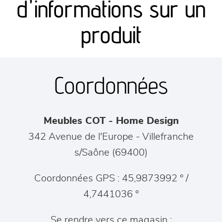
d'informations sur un
séjours
produit
meubles de complément
Coordonnées
chambres et dressing
literie
Meubles COT - Home Design
décoration
342 Avenue de l'Europe
-
Villefranche
s/Saône
(
69400
)
Coordonnées GPS : 45,9873992 ° /
4,7441036 °
Se rendre vers ce magasin :