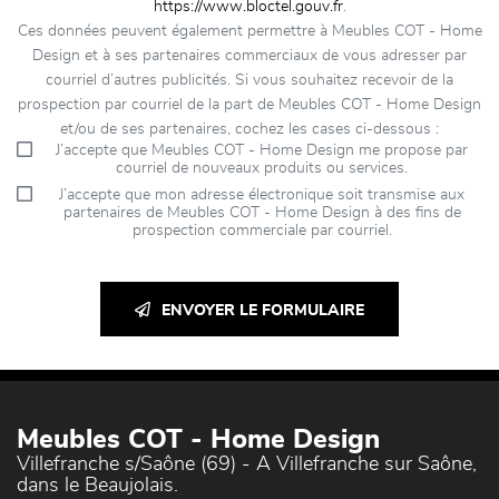
https://www.bloctel.gouv.fr
.
Ces données peuvent également permettre à Meubles COT - Home
Design et à ses partenaires commerciaux de vous adresser par
courriel d’autres publicités. Si vous souhaitez recevoir de la
prospection par courriel de la part de Meubles COT - Home Design
et/ou de ses partenaires, cochez les cases ci-dessous :
J’accepte que Meubles COT - Home Design me propose par
courriel de nouveaux produits ou services.
J’accepte que mon adresse électronique soit transmise aux
partenaires de Meubles COT - Home Design à des fins de
prospection commerciale par courriel.
ENVOYER LE FORMULAIRE
Meubles COT - Home Design
Villefranche s/Saône (69) - A Villefranche sur Saône,
dans le Beaujolais.