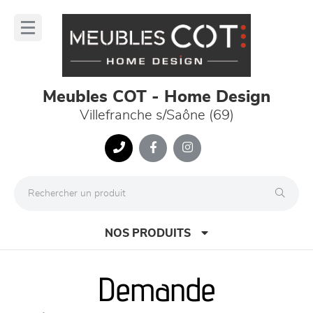
Panneau de gestion des cookies
lose
nu
Meubles COT - Home Design
Villefranche s/Saône (69)
NOS PRODUITS
Demande
canapés et fauteuils