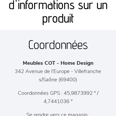
d'informations sur un
séjours
produit
meubles de complément
Coordonnées
chambres et dressing
literie
Meubles COT - Home Design
décoration
342 Avenue de l'Europe
-
Villefranche
s/Saône
(
69400
)
Coordonnées GPS : 45,9873992 ° /
4,7441036 °
Se rendre vers ce magasin :