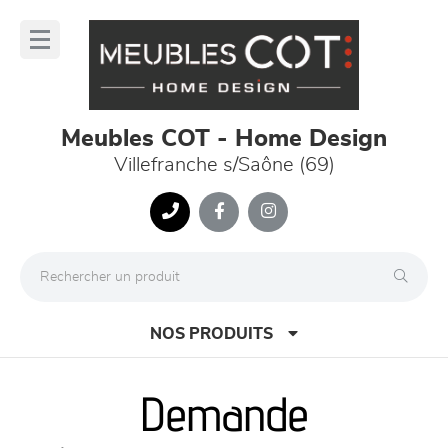
Panneau de gestion des cookies
lose
nu
Meubles COT - Home Design
Villefranche s/Saône (69)
NOS PRODUITS
Demande
canapés et fauteuils