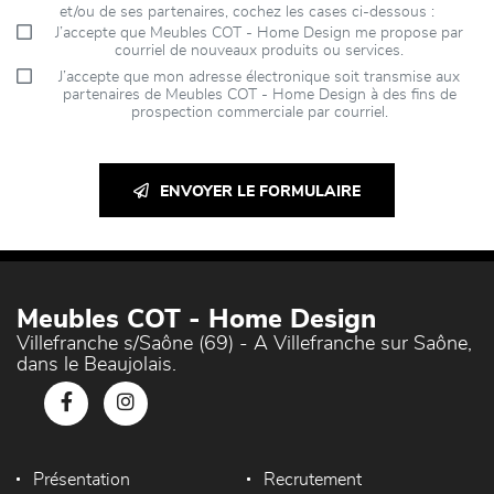
et/ou de ses partenaires, cochez les cases ci-dessous :
J’accepte que Meubles COT - Home Design me propose par
courriel de nouveaux produits ou services.
J’accepte que mon adresse électronique soit transmise aux
partenaires de Meubles COT - Home Design à des fins de
prospection commerciale par courriel.
ENVOYER LE FORMULAIRE
Meubles COT - Home Design
Villefranche s/Saône (69) - A Villefranche sur Saône,
dans le Beaujolais.
Présentation
Recrutement