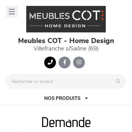
Panneau de gestion des cookies
lose
nu
Meubles COT - Home Design
Villefranche s/Saône (69)
NOS PRODUITS
Demande
canapés et fauteuils