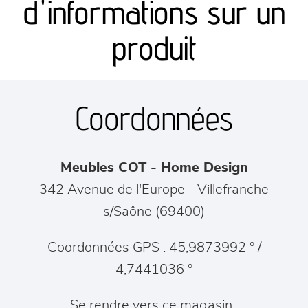
d'informations sur un
séjours
produit
meubles de complément
Coordonnées
chambres et dressing
literie
Meubles COT - Home Design
décoration
342 Avenue de l'Europe
-
Villefranche
s/Saône
(
69400
)
Coordonnées GPS : 45,9873992 ° /
4,7441036 °
Se rendre vers ce magasin :