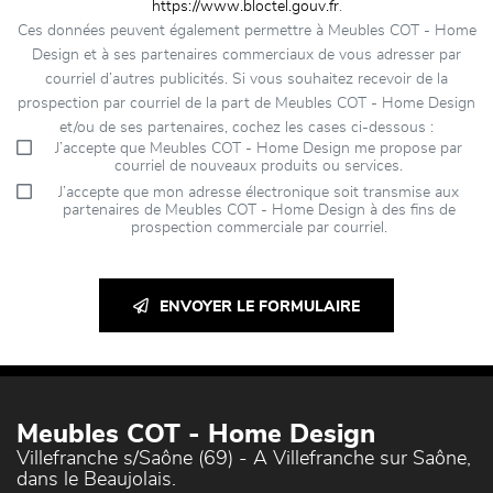
https://www.bloctel.gouv.fr
.
Ces données peuvent également permettre à Meubles COT - Home
Design et à ses partenaires commerciaux de vous adresser par
courriel d’autres publicités. Si vous souhaitez recevoir de la
prospection par courriel de la part de Meubles COT - Home Design
et/ou de ses partenaires, cochez les cases ci-dessous :
J’accepte que Meubles COT - Home Design me propose par
courriel de nouveaux produits ou services.
J’accepte que mon adresse électronique soit transmise aux
partenaires de Meubles COT - Home Design à des fins de
prospection commerciale par courriel.
ENVOYER LE FORMULAIRE
Meubles COT - Home Design
Villefranche s/Saône (69) - A Villefranche sur Saône,
dans le Beaujolais.