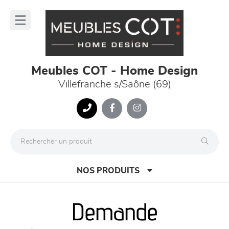
Panneau de gestion des cookies
lose
nu
Meubles COT - Home Design
Villefranche s/Saône (69)
NOS PRODUITS
Demande
canapés et fauteuils