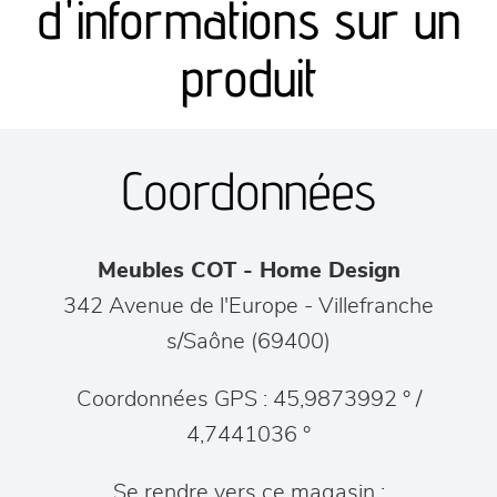
d'informations sur un
séjours
produit
meubles de complément
Coordonnées
chambres et dressing
literie
Meubles COT - Home Design
décoration
342 Avenue de l'Europe
-
Villefranche
s/Saône
(
69400
)
Coordonnées GPS : 45,9873992 ° /
4,7441036 °
Se rendre vers ce magasin :