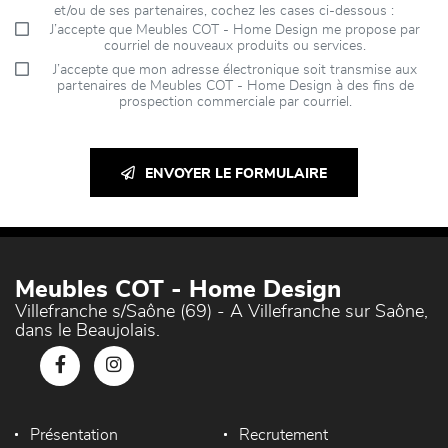
et/ou de ses partenaires, cochez les cases ci-dessous :
J’accepte que Meubles COT - Home Design me propose par
courriel de nouveaux produits ou services.
J’accepte que mon adresse électronique soit transmise aux
partenaires de Meubles COT - Home Design à des fins de
prospection commerciale par courriel.
ENVOYER LE FORMULAIRE
Meubles COT - Home Design
Villefranche s/Saône (69) - A Villefranche sur Saône,
dans le Beaujolais.
Présentation
Recrutement