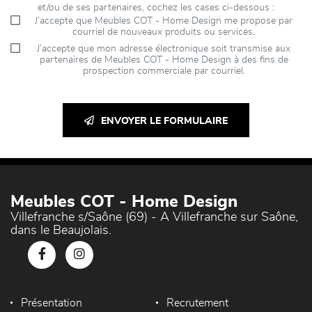
et/ou de ses partenaires, cochez les cases ci-dessous :
J’accepte que Meubles COT - Home Design me propose par
courriel de nouveaux produits ou services.
J’accepte que mon adresse électronique soit transmise aux
partenaires de Meubles COT - Home Design à des fins de
prospection commerciale par courriel.
ENVOYER LE FORMULAIRE
Meubles COT - Home Design
Villefranche s/Saône (69) - A Villefranche sur Saône,
dans le Beaujolais.
Présentation
Recrutement