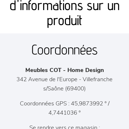
d'informations sur un
séjours
produit
meubles de complément
Coordonnées
chambres et dressing
literie
Meubles COT - Home Design
décoration
342 Avenue de l'Europe
-
Villefranche
s/Saône
(
69400
)
Coordonnées GPS : 45,9873992 ° /
4,7441036 °
Se rendre vers ce magasin :