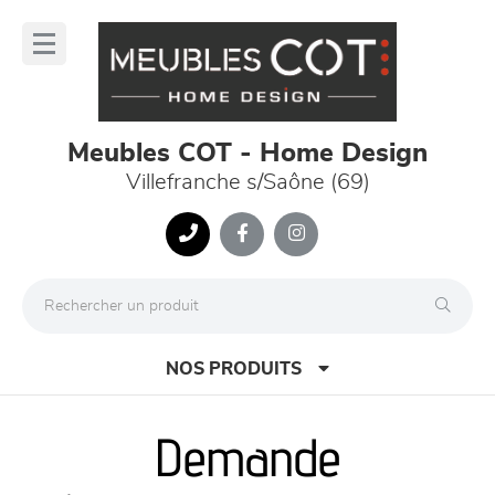
Panneau de gestion des cookies
lose
nu
Meubles COT - Home Design
Villefranche s/Saône (69)
NOS PRODUITS
Demande
canapés et fauteuils