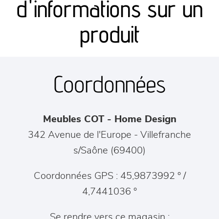
d'informations sur un
séjours
produit
meubles de complément
Coordonnées
chambres et dressing
literie
Meubles COT - Home Design
décoration
342 Avenue de l'Europe
-
Villefranche
s/Saône
(
69400
)
Coordonnées GPS : 45,9873992 ° /
4,7441036 °
Se rendre vers ce magasin :