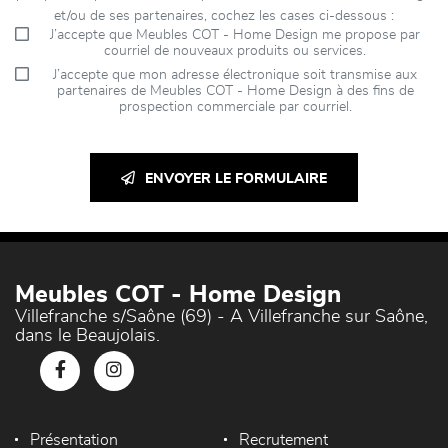
et/ou de ses partenaires, cochez les cases ci-dessous :
J’accepte que Meubles COT - Home Design me propose par
courriel de nouveaux produits ou services.
J’accepte que mon adresse électronique soit transmise aux
partenaires de Meubles COT - Home Design à des fins de
prospection commerciale par courriel.
ENVOYER LE FORMULAIRE
Meubles COT - Home Design
Villefranche s/Saône (69) - A Villefranche sur Saône,
dans le Beaujolais.
Présentation
Recrutement