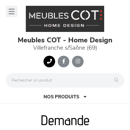
Panneau de gestion des cookies
lose
nu
Meubles COT - Home Design
Villefranche s/Saône (69)
NOS PRODUITS
Demande
canapés et fauteuils