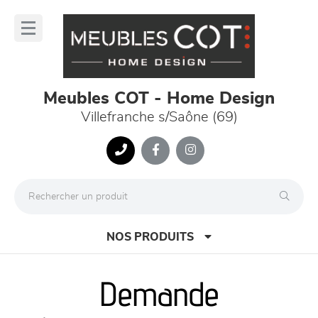
Panneau de gestion des cookies
lose
nu
Meubles COT - Home Design
Villefranche s/Saône (69)
NOS PRODUITS
Demande
canapés et fauteuils