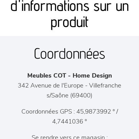
d'informations sur un
séjours
produit
meubles de complément
Coordonnées
chambres et dressing
literie
Meubles COT - Home Design
décoration
342 Avenue de l'Europe
-
Villefranche
s/Saône
(
69400
)
Coordonnées GPS : 45,9873992 ° /
4,7441036 °
Se rendre vers ce magasin :