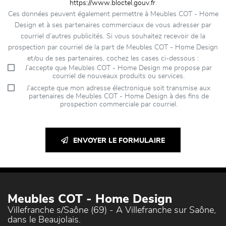
https://www.bloctel.gouv.fr
.
Ces données peuvent également permettre à Meubles COT - Home
Design et à ses partenaires commerciaux de vous adresser par
courriel d’autres publicités. Si vous souhaitez recevoir de la
prospection par courriel de la part de Meubles COT - Home Design
et/ou de ses partenaires, cochez les cases ci-dessous :
J’accepte que Meubles COT - Home Design me propose par
courriel de nouveaux produits ou services.
J’accepte que mon adresse électronique soit transmise aux
partenaires de Meubles COT - Home Design à des fins de
prospection commerciale par courriel.
ENVOYER LE FORMULAIRE
Meubles COT - Home Design
Villefranche s/Saône (69) - A Villefranche sur Saône,
dans le Beaujolais.