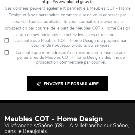
https://www.bloctel.gouv.fr
.
Ces données peuvent également permettre à Meubles COT - Home
Design et à ses partenaires commerciaux de vous adresser par
courriel d’autres publicités. Si vous souhaitez recevoir de la
prospection par courriel de la part de Meubles COT - Home Design
et/ou de ses partenaires, cochez les cases ci-dessous :
J’accepte que Meubles COT - Home Design me propose par
courriel de nouveaux produits ou services.
J’accepte que mon adresse électronique soit transmise aux
partenaires de Meubles COT - Home Design à des fins de
prospection commerciale par courriel.
ENVOYER LE FORMULAIRE
Meubles COT - Home Design
Villefranche s/Saône (69) - A Villefranche sur Saône,
dans le Beaujolais.