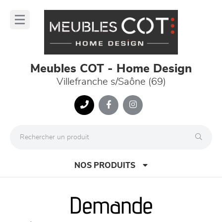
Panneau de gestion des cookies
lose
nu
Meubles COT - Home Design
Villefranche s/Saône (69)
NOS PRODUITS
Demande
canapés et fauteuils