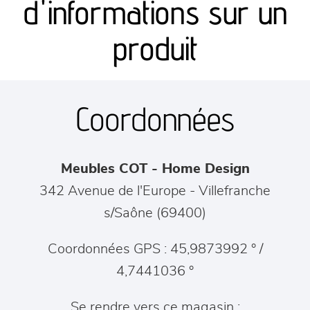
d'informations sur un
séjours
produit
meubles de complément
Coordonnées
chambres et dressing
literie
Meubles COT - Home Design
décoration
342 Avenue de l'Europe
-
Villefranche
s/Saône
(
69400
)
Coordonnées GPS : 45,9873992 ° /
4,7441036 °
Se rendre vers ce magasin :