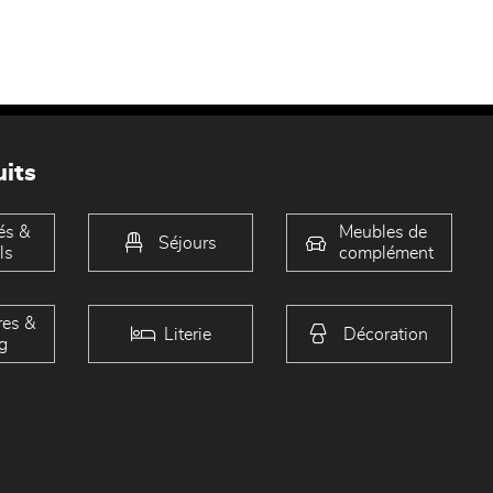
its
és &
Meubles de
Séjours
ls
complément
es &
Literie
Décoration
g