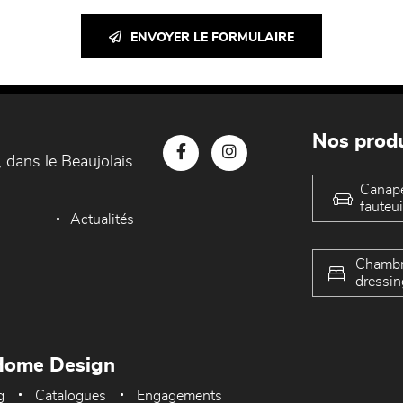
ENVOYER LE FORMULAIRE
Nos produ
 dans le Beaujolais.
Canap
fauteui
Actualités
Chambr
dressin
Home Design
g
Catalogues
Engagements