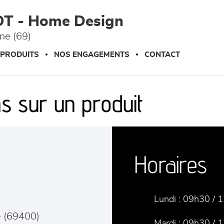
OT - Home Design
ône (69)
 PRODUITS
NOS ENGAGEMENTS
CONTACT
s sur un produit
Horaires
Lundi :
09h30 / 1
e
(
69400
)
Mardi :
09h30 / 1