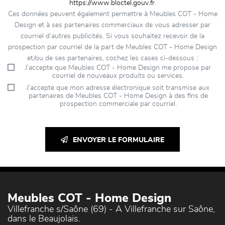
https://www.bloctel.gouv.fr
.
Ces données peuvent également permettre à Meubles COT - Home
Design et à ses partenaires commerciaux de vous adresser par
courriel d’autres publicités. Si vous souhaitez recevoir de la
prospection par courriel de la part de Meubles COT - Home Design
et/ou de ses partenaires, cochez les cases ci-dessous :
J’accepte que Meubles COT - Home Design me propose par
courriel de nouveaux produits ou services.
J’accepte que mon adresse électronique soit transmise aux
partenaires de Meubles COT - Home Design à des fins de
prospection commerciale par courriel.
ENVOYER LE FORMULAIRE
Meubles COT - Home Design
Villefranche s/Saône (69) - A Villefranche sur Saône,
dans le Beaujolais.