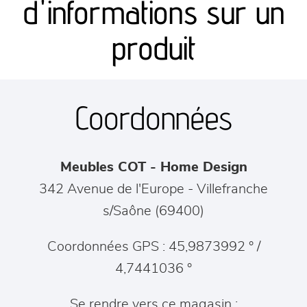
d'informations sur un
séjours
produit
meubles de complément
Coordonnées
chambres et dressing
literie
Meubles COT - Home Design
décoration
342 Avenue de l'Europe
-
Villefranche
s/Saône
(
69400
)
Coordonnées GPS : 45,9873992 ° /
4,7441036 °
Se rendre vers ce magasin :