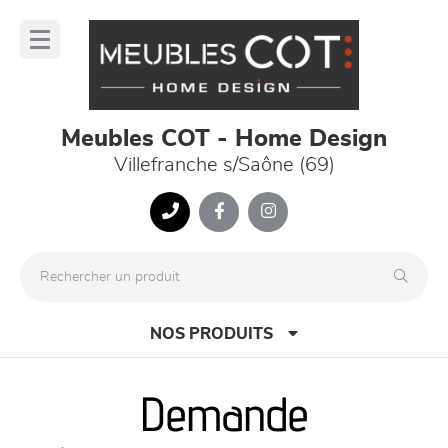
Panneau de gestion des cookies
lose
nu
Meubles COT - Home Design
Villefranche s/Saône (69)
NOS PRODUITS
Demande
canapés et fauteuils