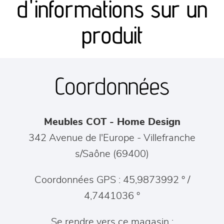
d'informations sur un
séjours
produit
meubles de complément
Coordonnées
chambres et dressing
literie
Meubles COT - Home Design
décoration
342 Avenue de l'Europe
-
Villefranche
s/Saône
(
69400
)
Coordonnées GPS : 45,9873992 ° /
4,7441036 °
Se rendre vers ce magasin :