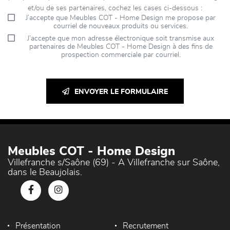
et/ou de ses partenaires, cochez les cases ci-dessous :
J’accepte que Meubles COT - Home Design me propose par
courriel de nouveaux produits ou services.
J’accepte que mon adresse électronique soit transmise aux
partenaires de Meubles COT - Home Design à des fins de
prospection commerciale par courriel.
ENVOYER LE FORMULAIRE
Meubles COT - Home Design
Villefranche s/Saône (69) - A Villefranche sur Saône,
dans le Beaujolais.
Présentation
Recrutement