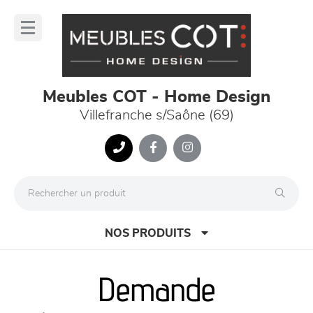
Panneau de gestion des cookies
lose
nu
Meubles COT - Home Design
Villefranche s/Saône (69)
NOS PRODUITS
Demande
canapés et fauteuils