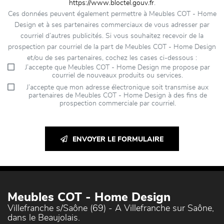
https://www.bloctel.gouv.fr
.
Ces données peuvent également permettre à Meubles COT - Home
Design et à ses partenaires commerciaux de vous adresser par
courriel d’autres publicités. Si vous souhaitez recevoir de la
prospection par courriel de la part de Meubles COT - Home Design
et/ou de ses partenaires, cochez les cases ci-dessous :
J’accepte que Meubles COT - Home Design me propose par
courriel de nouveaux produits ou services.
J’accepte que mon adresse électronique soit transmise aux
partenaires de Meubles COT - Home Design à des fins de
prospection commerciale par courriel.
ENVOYER LE FORMULAIRE
Meubles COT - Home Design
Villefranche s/Saône (69) - A Villefranche sur Saône,
dans le Beaujolais.