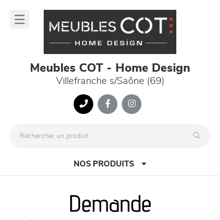
Panneau de gestion des cookies
lose
nu
Meubles COT - Home Design
Villefranche s/Saône (69)
NOS PRODUITS
Demande
canapés et fauteuils