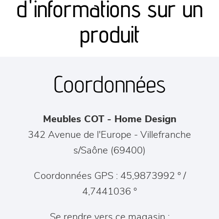
d'informations sur un
séjours
produit
meubles de complément
Coordonnées
chambres et dressing
literie
Meubles COT - Home Design
décoration
342 Avenue de l'Europe
-
Villefranche
s/Saône
(
69400
)
Coordonnées GPS : 45,9873992 ° /
4,7441036 °
Se rendre vers ce magasin :