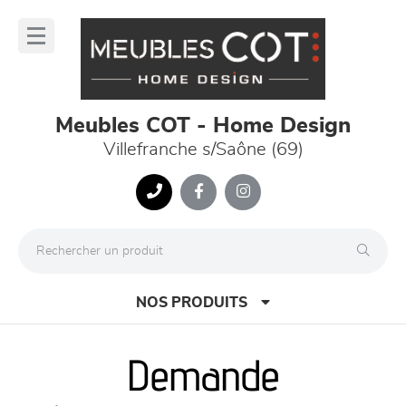
Panneau de gestion des cookies
lose
nu
Meubles COT - Home Design
Villefranche s/Saône (69)
NOS PRODUITS
Demande
canapés et fauteuils