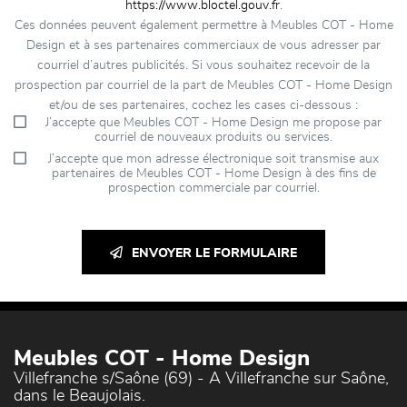
https://www.bloctel.gouv.fr
.
Ces données peuvent également permettre à Meubles COT - Home
Design et à ses partenaires commerciaux de vous adresser par
courriel d’autres publicités. Si vous souhaitez recevoir de la
prospection par courriel de la part de Meubles COT - Home Design
et/ou de ses partenaires, cochez les cases ci-dessous :
J’accepte que Meubles COT - Home Design me propose par
courriel de nouveaux produits ou services.
J’accepte que mon adresse électronique soit transmise aux
partenaires de Meubles COT - Home Design à des fins de
prospection commerciale par courriel.
ENVOYER LE FORMULAIRE
Meubles COT - Home Design
Villefranche s/Saône (69) - A Villefranche sur Saône,
dans le Beaujolais.