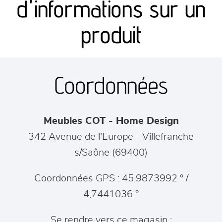
d'informations sur un
séjours
produit
meubles de complément
Coordonnées
chambres et dressing
literie
Meubles COT - Home Design
décoration
342 Avenue de l'Europe
-
Villefranche
s/Saône
(
69400
)
Coordonnées GPS : 45,9873992 ° /
4,7441036 °
Se rendre vers ce magasin :