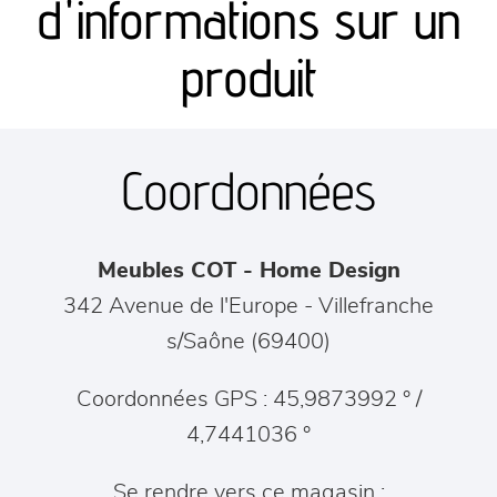
d'informations sur un
séjours
produit
meubles de complément
Coordonnées
chambres et dressing
literie
Meubles COT - Home Design
décoration
342 Avenue de l'Europe
-
Villefranche
s/Saône
(
69400
)
Coordonnées GPS : 45,9873992 ° /
4,7441036 °
Se rendre vers ce magasin :