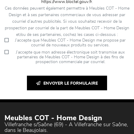
https://www.bloctel.gouv.fr
.
Ces données peuvent également permettre à Meubles COT - Home
Design et à ses partenaires commerciaux de vous adresser par
courriel d’autres publicités. Si vous souhaitez recevoir de la
prospection par courriel de la part de Meubles COT - Home Design
et/ou de ses partenaires, cochez les cases ci-dessous :
J’accepte que Meubles COT - Home Design me propose par
courriel de nouveaux produits ou services.
J’accepte que mon adresse électronique soit transmise aux
partenaires de Meubles COT - Home Design à des fins de
prospection commerciale par courriel.
ENVOYER LE FORMULAIRE
Meubles COT - Home Design
Villefranche s/Saône (69) - A Villefranche sur Saône,
dans le Beaujolais.