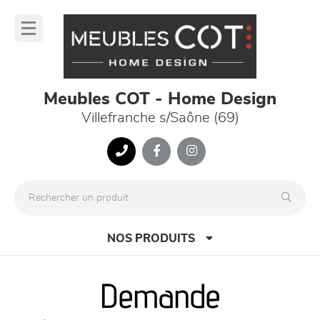
Panneau de gestion des cookies
lose
nu
Meubles COT - Home Design
Villefranche s/Saône (69)
NOS PRODUITS
Demande
canapés et fauteuils