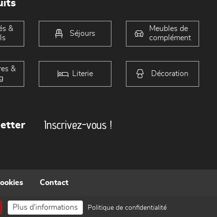
its
és &
Meubles de
Séjours
ls
complément
es &
Literie
Décoration
g
Inscrivez-vous !
etter
cookies
Contact
Plus d'informations
Politique de confidentialité