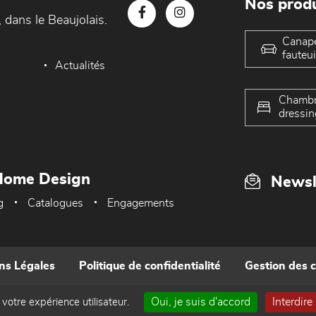
Nos produ
 dans le Beaujolais.
Canap
fauteui
Actualités
Chambr
dressin
Home Design
Newsl
g
Catalogues
Engagements
ns Légales
Politique de confidentialité
Gestion des 
Oui, je suis d'accord
Interdire
 votre expérience utilisateur.
Réalisé par WEB Enseignes