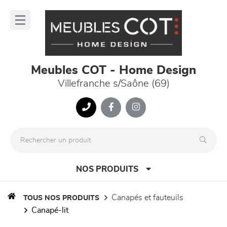
Panneau de gestion des cookies
lose
nu
Meubles COT - Home Design
Villefranche s/Saône (69)
NOS PRODUITS
canapés et fauteuils
TOUS NOS PRODUITS
canapé-lit
canapés et fauteuils