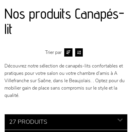
Nos produits Canapés-
séjours
lit
meubles de complément
chambres et dressing
Trier par
literie
Découvrez notre sélection de canapés-lits confortables et
pratiques pour votre salon ou votre chambre d'amis à A
décoration
Villefranche sur Saône, dans le Beaujolais. . Optez pour du
mobilier gain de place sans compromis sur le style et la
qualité.
27 PRODUITS