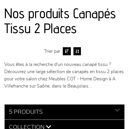
Nos produits Canapés
séjours
Tissu 2 Places
meubles de complément
chambres et dressing
Trier par
literie
Vous êtes à la recherche d'un nouveau canapé tissu ?
Découvrez une large sélection de canapés en tissu 2 places
décoration
pour votre salon chez Meubles COT - Home Design à A
Villefranche sur Saône, dans le Beaujolais. .
5 PRODUITS
COLLECTION