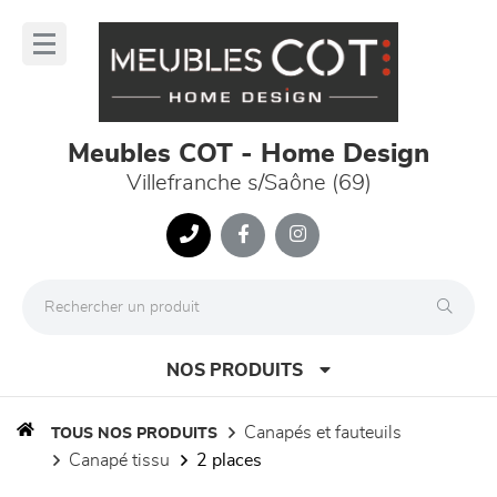
Panneau de gestion des cookies
lose
nu
Meubles COT - Home Design
Villefranche s/Saône (69)
NOS PRODUITS
canapés et fauteuils
TOUS NOS PRODUITS
canapé tissu
2 places
canapés et fauteuils