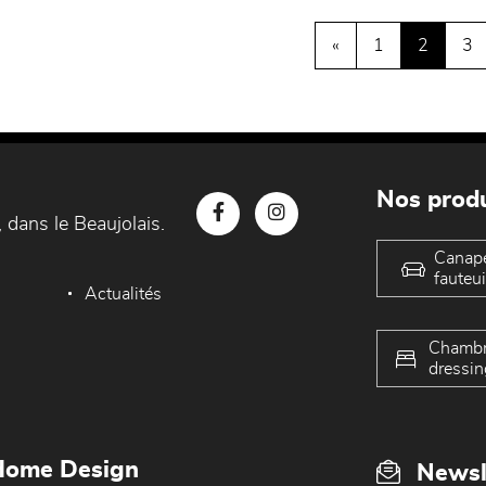
«
1
2
3
Nos produ
 dans le Beaujolais.
Canap
fauteui
Actualités
Chambr
dressin
Home Design
Newsl