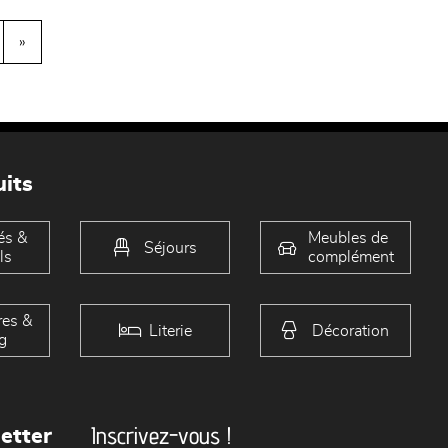
»
its
és &
Meubles de
Séjours
ls
complément
es &
Literie
Décoration
g
Inscrivez-vous !
etter