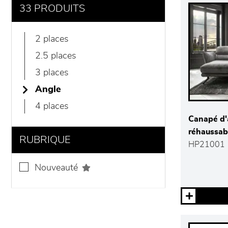
33 PRODUITS
2 places
2.5 places
3 places
angle
4 places
Canapé d'
réhaussab
RUBRIQUE
HP21001
nouveauté