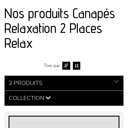
Nos produits Canapés
séjours
Relaxation 2 Places
meubles de complément
Relax
chambres et dressing
literie
Trier par
décoration
2 PRODUITS
COLLECTION