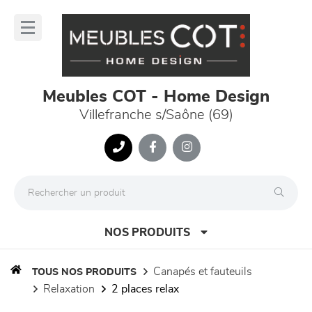
Panneau de gestion des cookies
lose
nu
Meubles COT - Home Design
Villefranche s/Saône (69)
NOS PRODUITS
canapés et fauteuils
TOUS NOS PRODUITS
relaxation
2 places relax
canapés et fauteuils