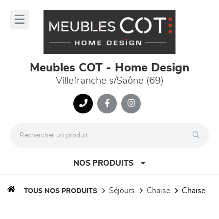
Panneau de gestion des cookies
lose
nu
Meubles COT - Home Design
Villefranche s/Saône (69)
NOS PRODUITS
séjours
chaise
chaise
TOUS NOS PRODUITS
canapés et fauteuils