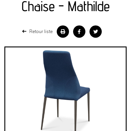
Chaise - Mathilde
séjours
meubles de complément
Retour liste
chambres et dressing
literie
décoration