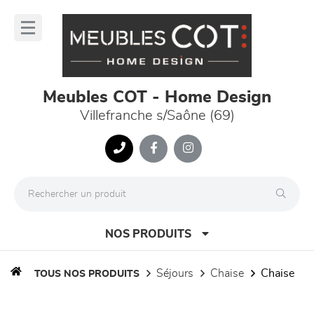
Panneau de gestion des cookies
lose
nu
Meubles COT - Home Design
Villefranche s/Saône (69)
NOS PRODUITS
séjours
chaise
chaise
TOUS NOS PRODUITS
canapés et fauteuils