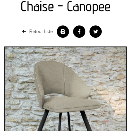
Chaise - Canopee
séjours
meubles de complément
Retour liste
chambres et dressing
literie
décoration