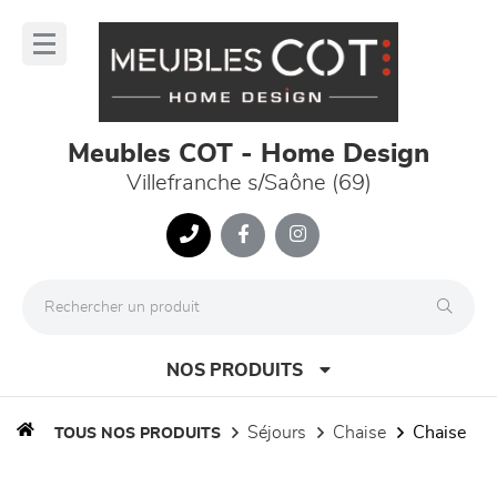
Panneau de gestion des cookies
lose
nu
Meubles COT - Home Design
Villefranche s/Saône (69)
NOS PRODUITS
séjours
chaise
chaise
TOUS NOS PRODUITS
canapés et fauteuils