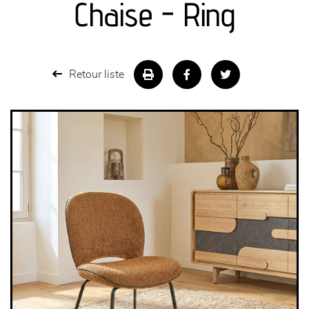
Chaise - Ring
séjours
meubles de complément
Retour liste
chambres et dressing
literie
décoration