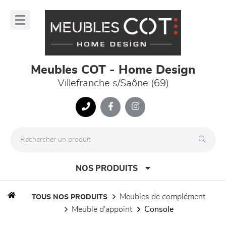
Panneau de gestion des cookies
lose
nu
Meubles COT - Home Design
Villefranche s/Saône (69)
NOS PRODUITS
meubles de complément
TOUS NOS PRODUITS
meuble d'appoint
console
canapés et fauteuils