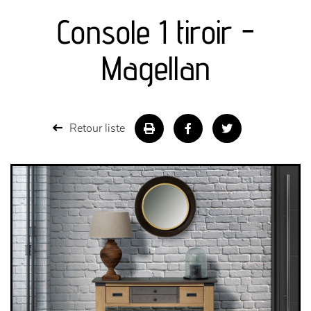
Console 1 tiroir -
séjours
Magellan
meubles de complément
chambres et dressing
Retour liste
literie
décoration