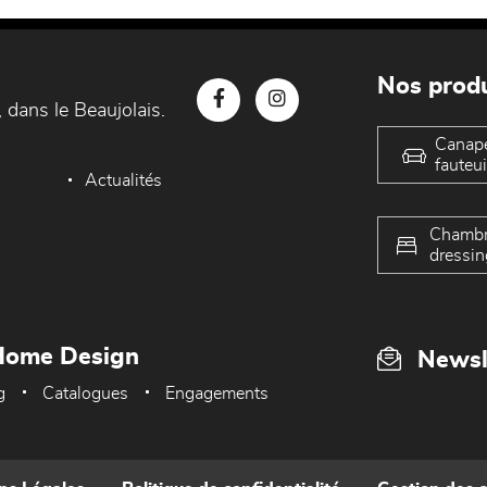
Nos produ
 dans le Beaujolais.
Canap
fauteui
Actualités
Chambr
dressin
Home Design
Newsl
g
Catalogues
Engagements