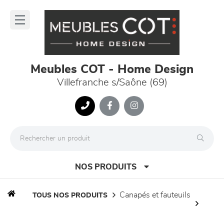
Panneau de gestion des cookies
lose
nu
Meubles COT - Home Design
Villefranche s/Saône (69)
NOS PRODUITS
canapés et fauteuils
TOUS NOS PRODUITS
canapés et fauteuils