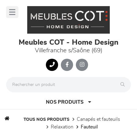
Panneau de gestion des cookies
lose
nu
Meubles COT - Home Design
Villefranche s/Saône (69)
NOS PRODUITS
canapés et fauteuils
TOUS NOS PRODUITS
relaxation
fauteuil
canapés et fauteuils