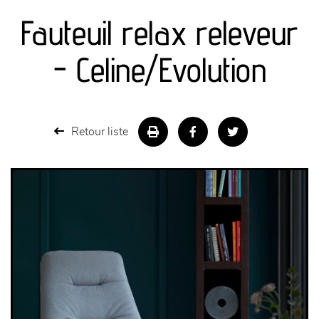
Fauteuil relax releveur
séjours
- Celine/Evolution
meubles de complément
chambres et dressing
Retour liste
literie
décoration