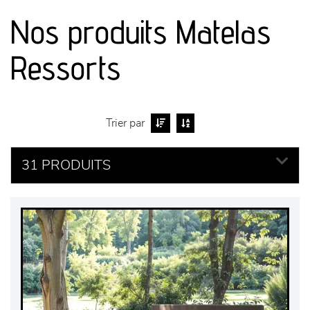
Nos produits Matelas
séjours
Ressorts
meubles de complément
chambres et dressing
Trier par
literie
31 PRODUITS
décoration