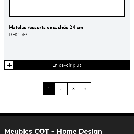
Matelas ressorts ensachés 24 cm
RHODES
En savoir plus
1
2
3
»
Meubles COT - Home Design