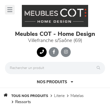
Panneau de gestion des cookies
lose
nu
Meubles COT - Home Design
Villefranche s/Saône (69)
NOS PRODUITS
literie
matelas
TOUS NOS PRODUITS
ressorts
canapés et fauteuils