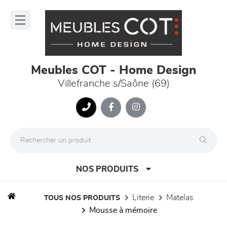
Panneau de gestion des cookies
lose
nu
Meubles COT - Home Design
Villefranche s/Saône (69)
NOS PRODUITS
literie
matelas
TOUS NOS PRODUITS
mousse à mémoire
canapés et fauteuils