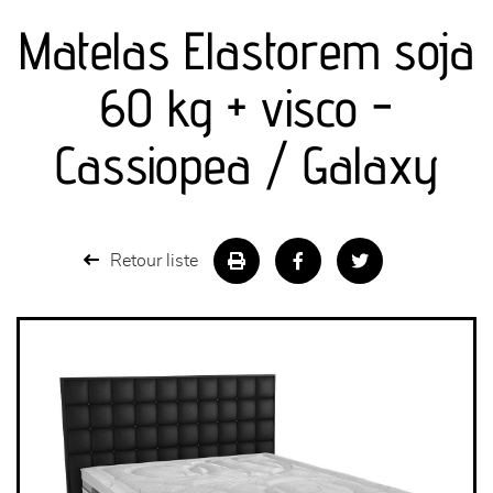
Matelas Elastorem soja
séjours
60 kg + visco -
meubles de complément
Cassiopea / Galaxy
chambres et dressing
literie
Retour liste
décoration