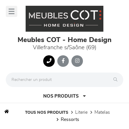
Panneau de gestion des cookies
lose
nu
Meubles COT - Home Design
Villefranche s/Saône (69)
NOS PRODUITS
literie
matelas
TOUS NOS PRODUITS
ressorts
canapés et fauteuils