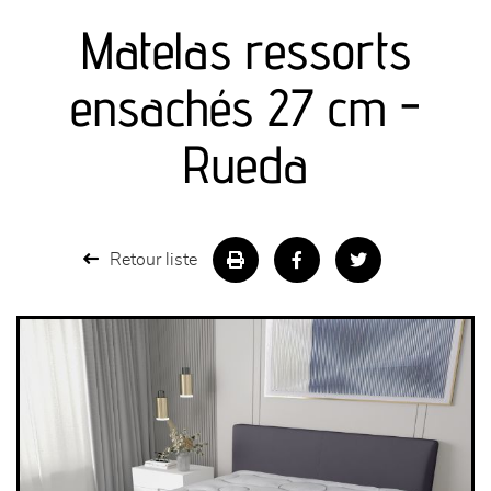
Matelas ressorts
séjours
ensachés 27 cm -
meubles de complément
Rueda
chambres et dressing
literie
Retour liste
décoration