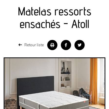
Matelas ressorts
séjours
ensachés - Atoll
meubles de complément
chambres et dressing
Retour liste
literie
décoration