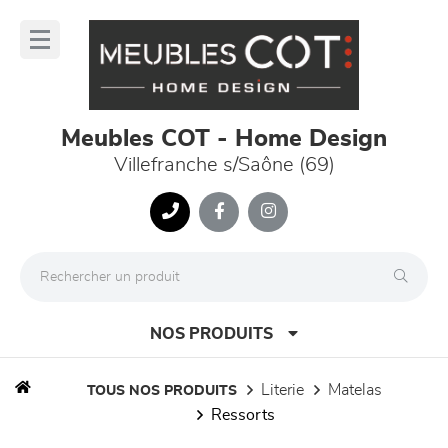
Panneau de gestion des cookies
lose
nu
Meubles COT - Home Design
Villefranche s/Saône (69)
NOS PRODUITS
literie
matelas
TOUS NOS PRODUITS
ressorts
canapés et fauteuils