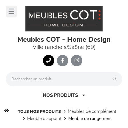
Panneau de gestion des cookies
lose
nu
Meubles COT - Home Design
Villefranche s/Saône (69)
NOS PRODUITS
meubles de complément
TOUS NOS PRODUITS
meuble d'appoint
meuble de rangement
canapés et fauteuils