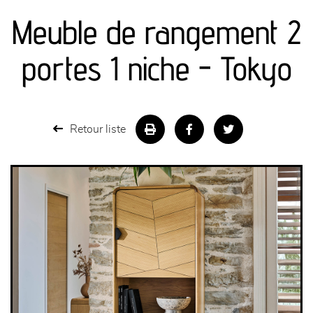
Meuble de rangement 2
séjours
portes 1 niche - Tokyo
meubles de complément
chambres et dressing
Retour liste
literie
décoration