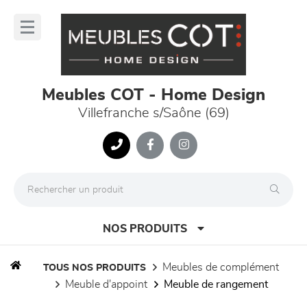
Panneau de gestion des cookies
lose
nu
Meubles COT - Home Design
Villefranche s/Saône (69)
NOS PRODUITS
meubles de complément
TOUS NOS PRODUITS
meuble d'appoint
meuble de rangement
canapés et fauteuils