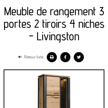
Meuble de rangement 3
séjours
portes 2 tiroirs 4 niches
meubles de complément
- Livingston
chambres et dressing
literie
Retour liste
décoration