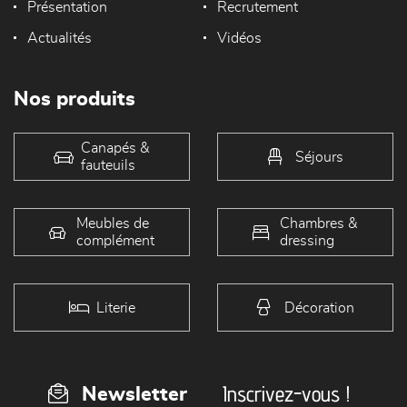
Présentation
Recrutement
Actualités
Vidéos
Nos produits
Canapés &
Séjours
fauteuils
Meubles de
Chambres &
complément
dressing
Literie
Décoration
Inscrivez-vous !
Newsletter