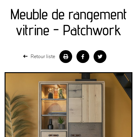
Meuble de rangement
séjours
vitrine - Patchwork
meubles de complément
chambres et dressing
Retour liste
literie
décoration