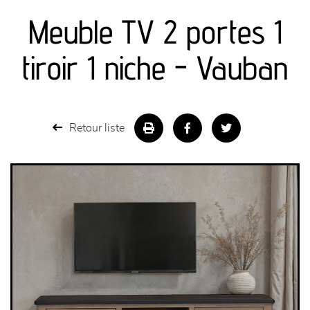
Meuble TV 2 portes 1
séjours
tiroir 1 niche - Vauban
meubles de complément
chambres et dressing
Retour liste
literie
décoration