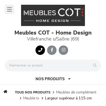
Panneau de gestion des cookies
lose
nu
Meubles COT - Home Design
Villefranche s/Saône (69)
NOS PRODUITS
meubles de complément
TOUS NOS PRODUITS
meuble tv
largeur supérieur à 115 cm
canapés et fauteuils