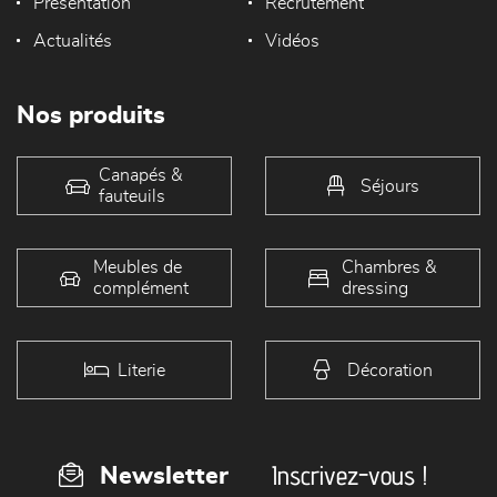
Présentation
Recrutement
Actualités
Vidéos
Nos produits
Canapés &
Séjours
fauteuils
Meubles de
Chambres &
complément
dressing
Literie
Décoration
Inscrivez-vous !
Newsletter