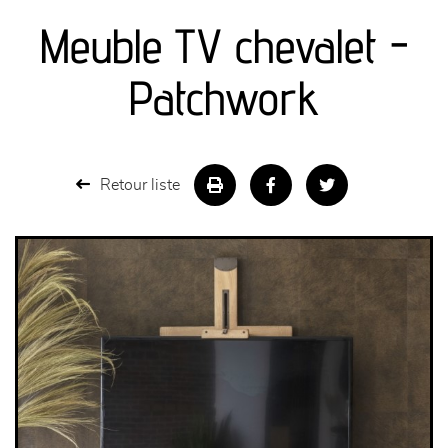
Meuble TV chevalet -
séjours
Patchwork
meubles de complément
chambres et dressing
Retour liste
literie
décoration