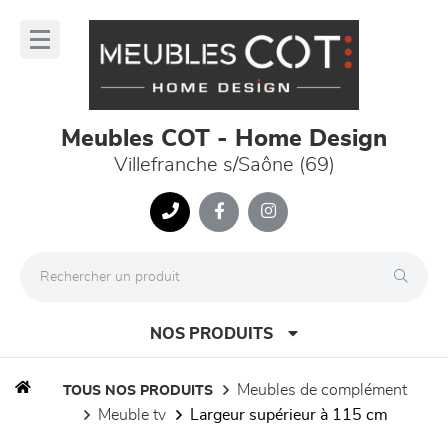
Panneau de gestion des cookies
lose
nu
Meubles COT - Home Design
Villefranche s/Saône (69)
NOS PRODUITS
meubles de complément
TOUS NOS PRODUITS
meuble tv
largeur supérieur à 115 cm
canapés et fauteuils