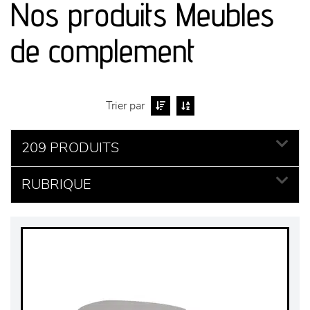
Nos produits Meubles
séjours
de complement
meubles de complément
chambres et dressing
Trier par
literie
209 PRODUITS
RUBRIQUE
décoration