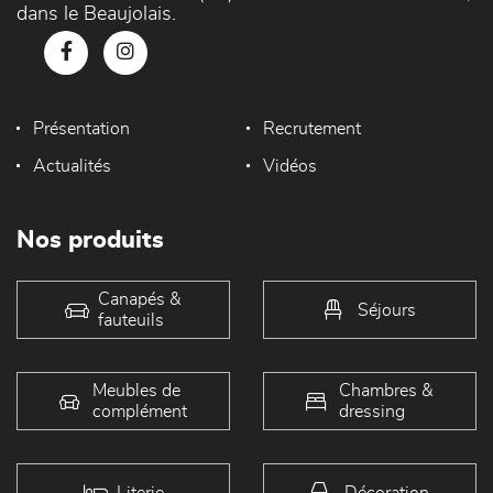
dans le Beaujolais.
Présentation
Recrutement
Actualités
Vidéos
Nos produits
Canapés &
Séjours
fauteuils
Meubles de
Chambres &
complément
dressing
Literie
Décoration