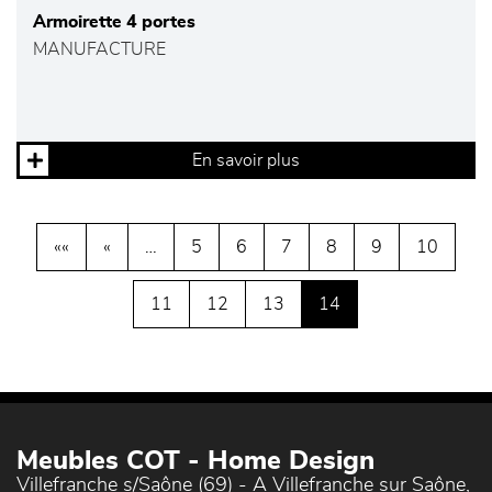
Armoirette 4 portes
MANUFACTURE
En savoir plus
««
«
…
5
6
7
8
9
10
11
12
13
14
Meubles COT - Home Design
Villefranche s/Saône (69) - A Villefranche sur Saône,