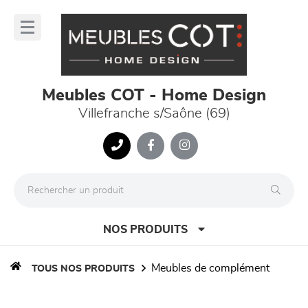
Panneau de gestion des cookies
lose
nu
Meubles COT - Home Design
Villefranche s/Saône (69)
NOS PRODUITS
meubles de complément
TOUS NOS PRODUITS
canapés et fauteuils