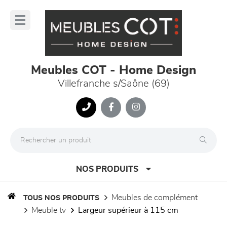
Panneau de gestion des cookies
lose
nu
Meubles COT - Home Design
Villefranche s/Saône (69)
NOS PRODUITS
meubles de complément
TOUS NOS PRODUITS
meuble tv
largeur supérieur à 115 cm
canapés et fauteuils