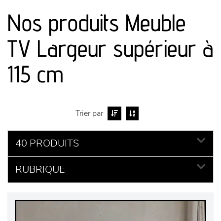
Nos produits Meuble
séjours
TV Largeur supérieur à
meubles de complément
115 cm
chambres et dressing
literie
Trier par
décoration
40 PRODUITS
RUBRIQUE