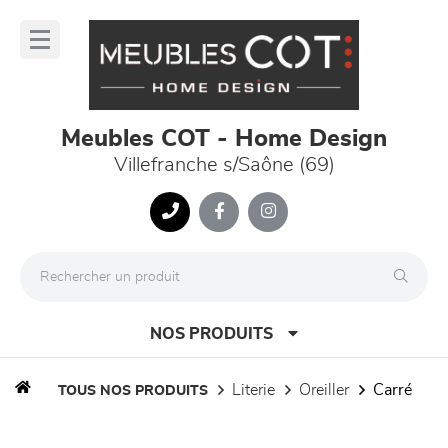
Panneau de gestion des cookies
lose
nu
Meubles COT - Home Design
Villefranche s/Saône (69)
NOS PRODUITS
literie
oreiller
carré
TOUS NOS PRODUITS
canapés et fauteuils