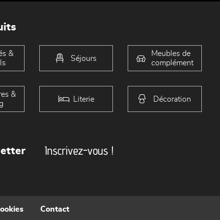
its
és &
Meubles de
Séjours
ls
complément
es &
Literie
Décoration
g
Inscrivez-vous !
etter
cookies
Contact