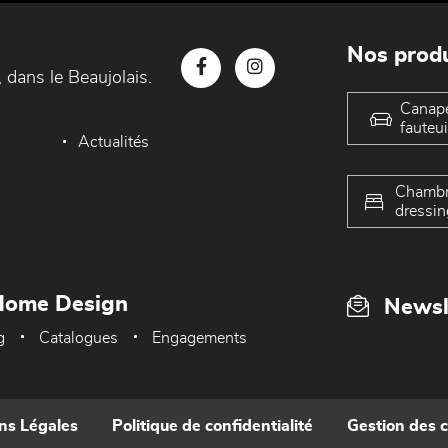
Nos produ
 dans le Beaujolais.
Canap
fauteui
Actualités
Chambr
dressin
Home Design
Newsl
g
Catalogues
Engagements
ns Légales
Politique de confidentialité
Gestion des 