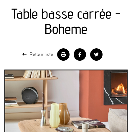
Table basse carrée -
séjours
Boheme
meubles de complément
chambres et dressing
Retour liste
literie
décoration