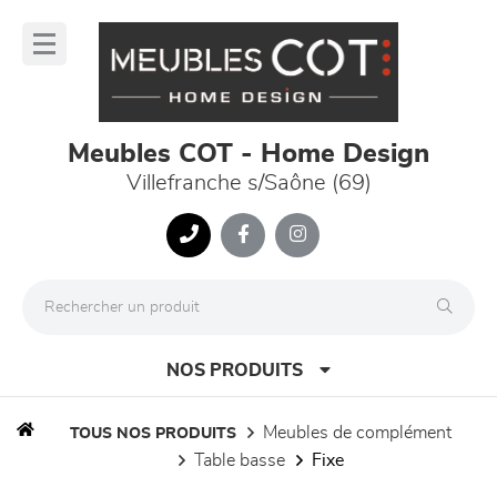
Panneau de gestion des cookies
lose
nu
Meubles COT - Home Design
Villefranche s/Saône (69)
NOS PRODUITS
meubles de complément
TOUS NOS PRODUITS
table basse
fixe
canapés et fauteuils