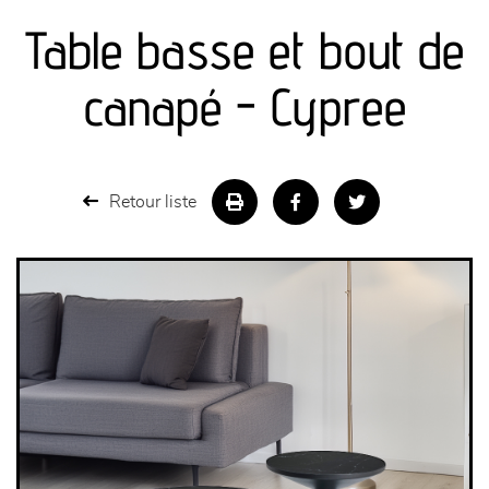
Table basse et bout de
séjours
canapé - Cypree
meubles de complément
chambres et dressing
Retour liste
literie
décoration