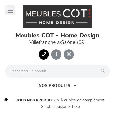
Panneau de gestion des cookies
lose
nu
Meubles COT - Home Design
Villefranche s/Saône (69)
NOS PRODUITS
meubles de complément
TOUS NOS PRODUITS
table basse
fixe
canapés et fauteuils