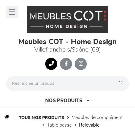
Panneau de gestion des cookies
lose
nu
Meubles COT - Home Design
Villefranche s/Saône (69)
NOS PRODUITS
meubles de complément
TOUS NOS PRODUITS
table basse
relevable
canapés et fauteuils