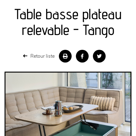
Table basse plateau
séjours
relevable - Tango
meubles de complément
chambres et dressing
Retour liste
literie
décoration