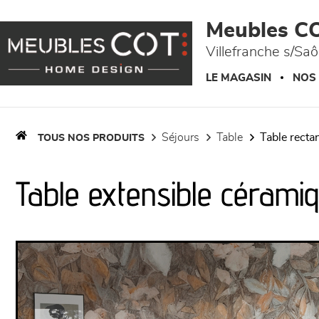
Panneau de gestion des cookies
Meubles C
Villefranche s/Sa
LE MAGASIN
NOS
séjours
table
table recta
TOUS NOS PRODUITS
Table extensible cérami