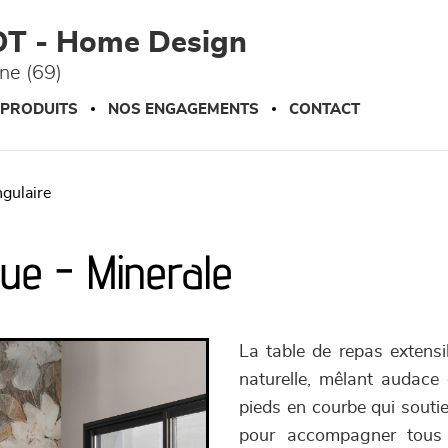
OT - Home Design
ône (69)
 PRODUITS
NOS ENGAGEMENTS
CONTACT
ngulaire
que - Minerale
La table de repas extens
naturelle, mêlant audace 
pieds en courbe qui souti
pour accompagner tous