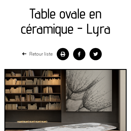
Table ovale en
séjours
céramique - Lyra
meubles de complément
chambres et dressing
Retour liste
literie
décoration