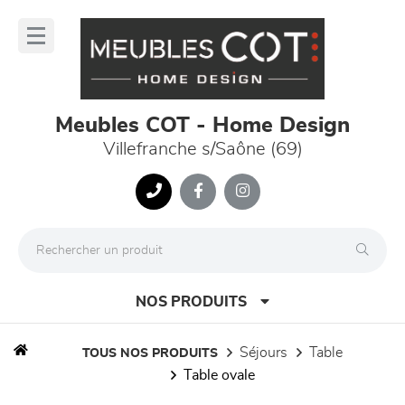
Panneau de gestion des cookies
lose
nu
Meubles COT - Home Design
Villefranche s/Saône (69)
NOS PRODUITS
séjours
table
TOUS NOS PRODUITS
table ovale
canapés et fauteuils