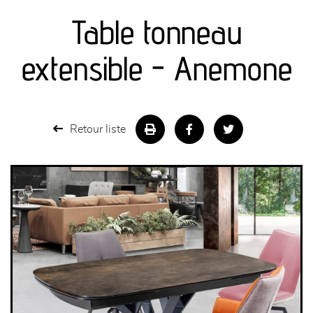
Table tonneau
séjours
extensible - Anemone
meubles de complément
chambres et dressing
Retour liste
literie
décoration