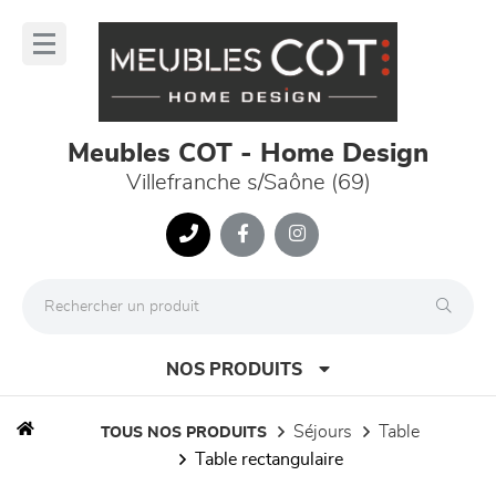
Panneau de gestion des cookies
lose
nu
Meubles COT - Home Design
Villefranche s/Saône (69)
NOS PRODUITS
séjours
table
TOUS NOS PRODUITS
table rectangulaire
canapés et fauteuils