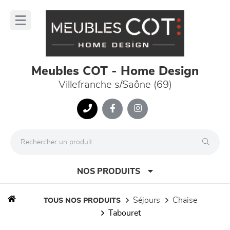
Panneau de gestion des cookies
lose
nu
Meubles COT - Home Design
Villefranche s/Saône (69)
NOS PRODUITS
séjours
chaise
TOUS NOS PRODUITS
tabouret
canapés et fauteuils