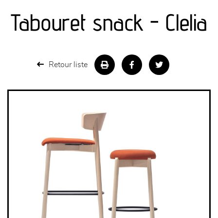
Tabouret snack - Clelia
séjours
meubles de complément
Retour liste
chambres et dressing
literie
décoration