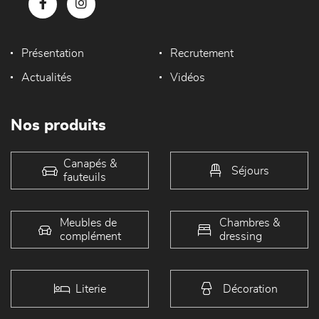
Présentation
Recrutement
Actualités
Vidéos
Nos produits
Canapés &
Séjours
fauteuils
Meubles de
Chambres &
complément
dressing
Literie
Décoration