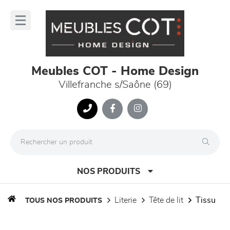
Panneau de gestion des cookies
lose
nu
Meubles COT - Home Design
Villefranche s/Saône (69)
NOS PRODUITS
literie
tête de lit
tissu
TOUS NOS PRODUITS
canapés et fauteuils